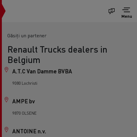
Menu
Găsiți un partener
Renault Trucks dealers in
Belgium
A.T.C Van Damme BVBA
9080 Lochristi
AMPE bv
9870 OLSENE
ANTOINE n.v.