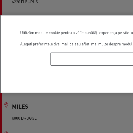
6220 FLEURUS
LENS MOTOR SA (Hotton)
6990 HOTTON
Utilizăm module cookie pentru a vă îmbunătăți experiența pe site-ul 
Alegeți preferințele dvs. mai jos sau
aflați mai multe despre modul
LERNOU BVBA
8930 MENEN
MARTHITRUCKS
7110 Houdeng-Goegnies
MILES
8000 BRUGGE