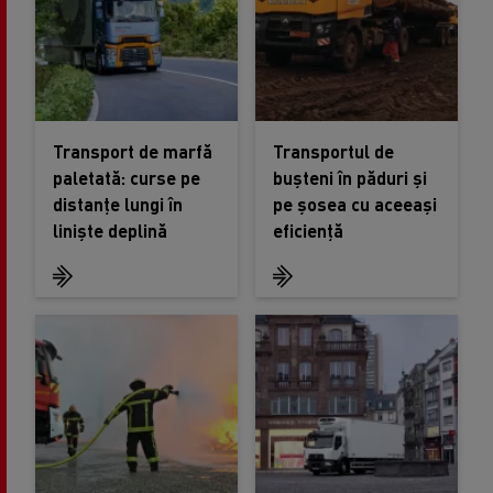
Transport de marfă
Transportul de
paletată: curse pe
bușteni în păduri și
distanțe lungi în
pe șosea cu aceeași
liniște deplină
eficiență