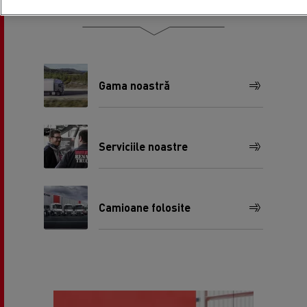
Oferta noastră
Gama noastră
Serviciile noastre
Camioane folosite