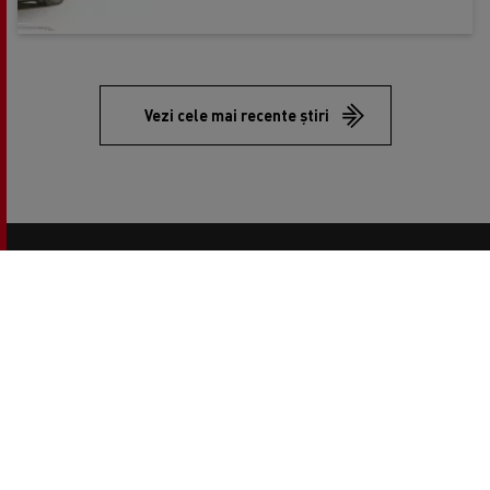
URBANE
Vezi cele mai recente știri
copyright 2026 Renault Trucks
Footer
Informații legale
menu
Alte website-uri Renault Trucks