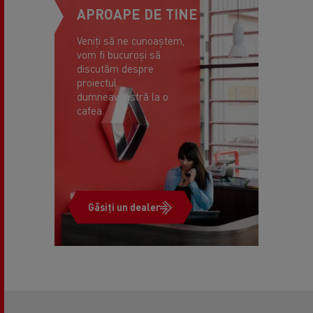
APROAPE DE TINE
Veniți să ne cunoaștem,
vom fi bucuroși să
discutăm despre
proiectul
dumneavoastră la o
cafea.
Găsiți un dealer