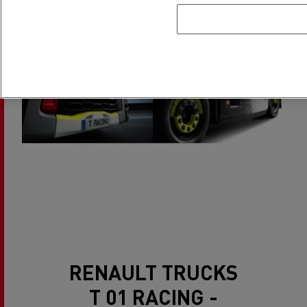
Opțiuni : Bare față și acoperiș cu lămpi LED
RENAULT TRUCKS
T 01 RACING -