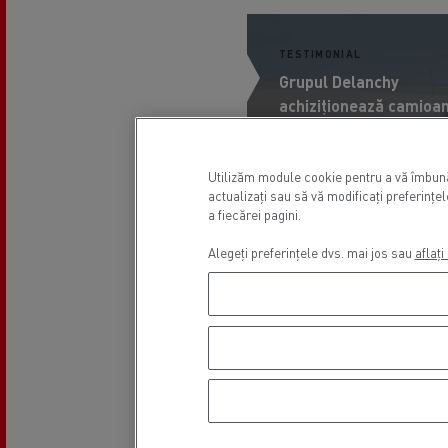
TESTIMONIAL
Grupul Delanchy
achiziționează camioa
electrice de la Renault
Trucks
Utilizăm module cookie pentru a vă îmbunăt
actualizați sau să vă modificați preferinț
#JOINTHEGOODMOVE
a fiecărei pagini.
DISTRIBUTION
Alegeți preferințele dvs. mai jos sau
aflaț
ELECTROMOBILITY