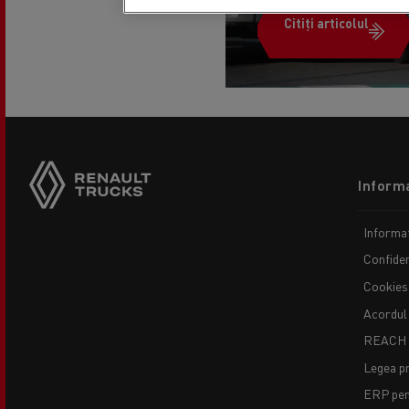
Citiți articolul
Footer
Informa
menu
Informaț
Confiden
Cookies
Acordul
REACH
Legea pr
ERP pent