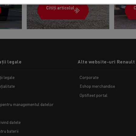
Citiți articolul
C
ții legale
Alte website-uri Renault
ii legale
Corporate
țialitate
Eshop merchandise
Optifleet portal
 pentru managementul datelor
ivind datele
ru baterii