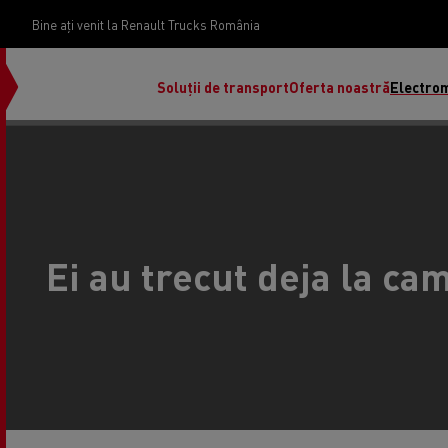
Bine ați venit la Renault Trucks România
Soluții de transport
Oferta noastră
Electrom
Ei au trecut deja la ca