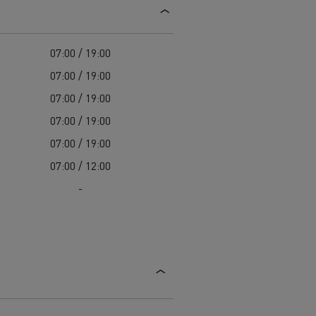
Colectarea deșeurilor
Delanchy Group
Întreținerea drumurilor
Guerlain
Costul total de proprietate (TCO)
Golirea rigolelor
Feldschlösschen - Carlsberg
07:00 / 19:00
Întreținere
Servicii de urgență
Garanție, reparații și piese
07:00 / 19:00
Managementul flotei și al energiei
07:00 / 19:00
Cursuri pentru șoferi
07:00 / 19:00
07:00 / 19:00
Pentru livrare
07:00 / 12:00
-