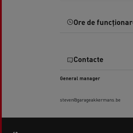
Ore de funcționare
Contacte
General manager
steven@garageakkermans.be