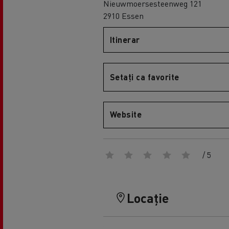
Nieuwmoersesteenweg 121
2910 Essen
Itinerar
Setați ca favorite
Website
/ 5
Locație