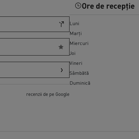
Transport produse perisabile congelate în
Master Red Edition
Ore de recepție
Spania
Luni
Marți
Miercuri
Joi
Vineri
Sâmbătă
Duminică
recenzii de pe Google