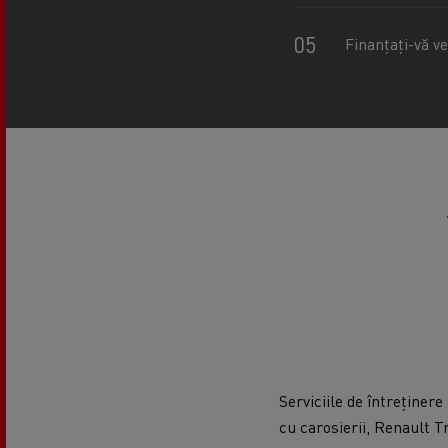
Finanțați-vă ve
Serviciile de întreținer
cu carosierii, Renault Tr