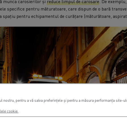
ză munca carosierilor și
reduce timpul de carosare
. De exemplu,
le specifice pentru măturatoare, care dispun de o bară transver
ra spațiu pentru echipamentul de curățare (măturătoare, aspirato
 nostru, pentru a vă salva preferințele și pentru a măsura performanța site-ului
lele cookie.