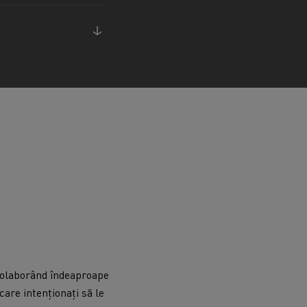
l
 Colaborând îndeaproape
care intenționați să le