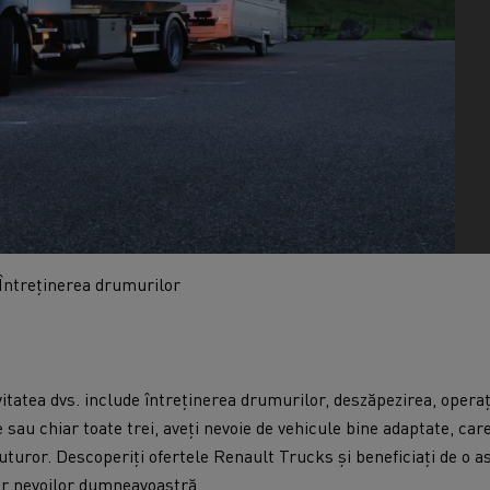
Transport produse perisabile congelate în
Master Red Edition
Spania
Întreținerea drumurilor
vitatea dvs. include întreținerea drumurilor, deszăpezirea, operaț
 sau chiar toate trei, aveți nevoie de vehicule bine adaptate, care 
uturor. Descoperiți ofertele Renault Trucks și beneficiați de o a
or nevoilor dumneavoastră.