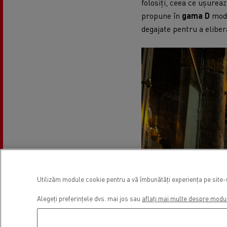
folosiți, ceea ce ușurea
propune în
gama D
mode
degajate pentru a elibe
Utilizăm module cookie pentru a vă îmbunătăți experiența pe site-ul
Alegeți preferințele dvs. mai jos sau
aflați mai multe despre modu