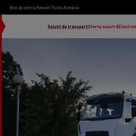
Bine ați venit la Renault Trucks România
Soluții de transport
Oferta noastră
Electrom