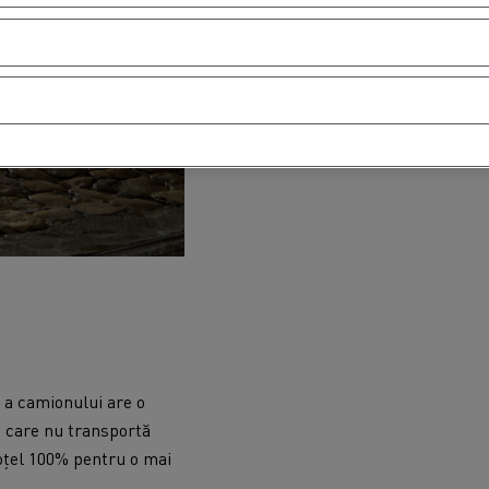
 a camionului are o
le care nu transportă
 oțel 100% pentru o mai