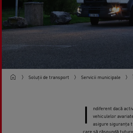
Soluții de transport
Servicii municipale
I
ndiferent dacă acti
vehiculelor avariate
asigure siguranța t
care să răspundă tutur