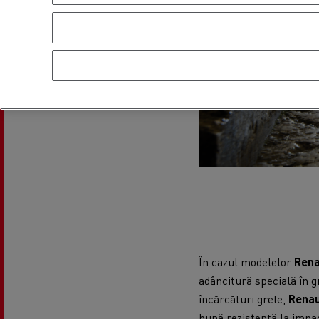
În cazul modelelor
Rena
adâncitură specială în g
încărcături grele,
Renau
bună rezistență la impa