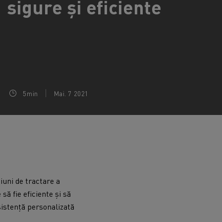
sigure și eficiente
Colectarea deșeurilor
Delanchy Group
Întreținerea drumurilor
Guerlain
Costul total de proprietate (TCO)
Golirea rigolelor
Feldschlösschen - Carlsberg
Întreținere
Servicii de urgență
Garanție, reparații și piese
Managementul flotei și al energiei
Cursuri pentru șoferi
5min
Mai. 7 2021
Pentru livrare
iuni de tractare a
să fie eficiente și să
sistență personalizată