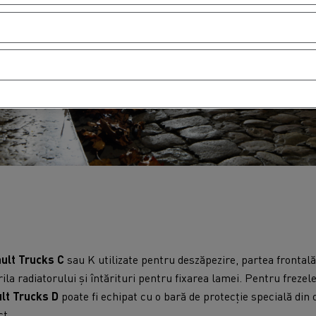
ult Trucks C
sau K utilizate pentru deszăpezire, partea frontală
rila radiatorului și întărituri pentru fixarea lamei. Pentru freze
lt Trucks D
poate fi echipat cu o bară de protecție specială din
ct.