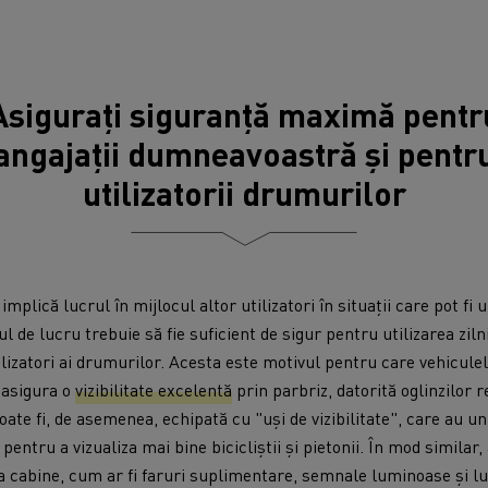
Asigurați siguranță maximă pentr
angajații dumneavoastră și pentr
utilizatorii drumurilor
mplică lucrul în mijlocul altor utilizatori în situații care pot fi 
 de lucru trebuie să fie suficient de sigur pentru utilizarea zilni
utilizatori ai drumurilor. Acesta este motivul pentru care vehicu
 asigura o
vizibilitate excelentă
prin parbriz, datorită oglinzilor r
ate fi, de asemenea, echipată cu "uși de vizibilitate", care au u
e pentru a vizualiza mai bine bicicliștii și pietonii. În mod simila
a cabine, cum ar fi faruri suplimentare, semnale luminoase și lu