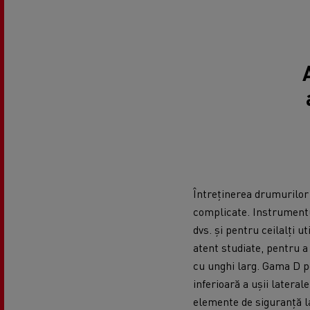
Întreținerea drumurilor i
complicate. Instrumentul
dvs. și pentru ceilalți 
atent studiate, pentru a
cu unghi larg. Gama D po
inferioară a ușii lateral
elemente de siguranță l