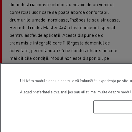
din industria construcțiilor au nevoie de un vehicul
comercial ușor care să poată aborda confortabil
drumurile umede, noroioase, înzăpezite sau sinuoase.
Renault Trucks Master 4x4 a fost conceput special
pentru astfel de aplicații. Acesta dispune de o
transmisie integrală care îi lărgește domeniul de
activitate, permițându-i să fie condus chiar și în cele
mai dificile condiții. Modul 4x4 este disponibil pe
versiunile cu tracțiune spate cu o singură roată sau cu
două roți de echipare și trebuie activat doar atunci
când este necesar, pentru a optimiza consumul de
Utilizăm module cookie pentru a vă îmbunătăți experiența pe site-ul 
combustibil în modul cu două roți motrice.
Alegeți preferințele dvs. mai jos sau
aflați mai multe despre modul