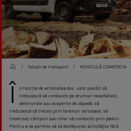
3min
Nov. 9 2022
Soluții de transport
VEHICULĂ COMERCIAL
Î
n funcție de activitatea dvs., este posibil să
trebuiască să conduceți pe drumuri neasfaltate,
deteriorate sau acoperite de zăpadă, să
trebuiască să treceți prin terenuri noroioase, să
traversați câmpuri sau chiar să conduceți prin păduri.
Pentru a vă permite să vă desfășurați activitățile fără