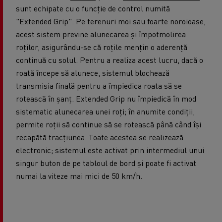
sunt echipate cu o funcție de control numită
"Extended Grip". Pe terenuri moi sau foarte noroioase,
acest sistem previne alunecarea și împotmolirea
roților, asigurându-se că roțile mențin o aderență
continuă cu solul. Pentru a realiza acest lucru, dacă o
roată începe să alunece, sistemul blochează
transmisia finală pentru a împiedica roata să se
rotească în șanț. Extended Grip nu împiedică în mod
sistematic alunecarea unei roți; în anumite condiții,
permite roții să continue să se rotească până când își
recapătă tracțiunea. Toate acestea se realizează
electronic; sistemul este activat prin intermediul unui
singur buton de pe tabloul de bord și poate fi activat
numai la viteze mai mici de 50 km/h.