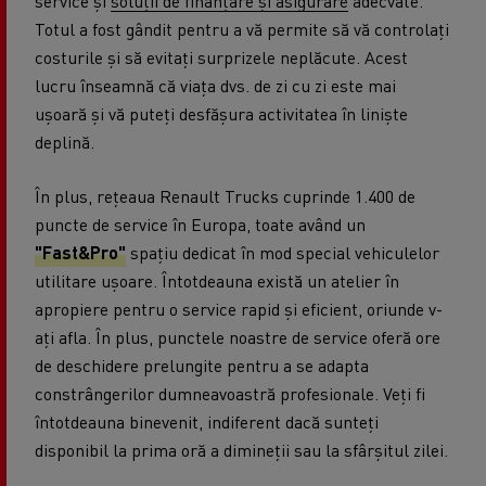
service și
soluții de finanțare și asigurare
adecvate.
Totul a fost gândit pentru a vă permite să vă controlați
costurile și să evitați surprizele neplăcute. Acest
lucru înseamnă că viața dvs. de zi cu zi este mai
ușoară și vă puteți desfășura activitatea în liniște
deplină.
În plus, rețeaua Renault Trucks cuprinde 1.400 de
puncte de service în Europa, toate având un
"Fast&Pro"
spațiu dedicat în mod special vehiculelor
utilitare ușoare. Întotdeauna există un atelier în
apropiere pentru o service rapid și eficient, oriunde v-
ați afla. În plus, punctele noastre de service oferă ore
de deschidere prelungite pentru a se adapta
constrângerilor dumneavoastră profesionale. Veți fi
întotdeauna binevenit, indiferent dacă sunteți
disponibil la prima oră a dimineții sau la sfârșitul zilei.