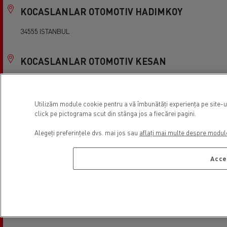
KOCASLANLAR OTOMOTIV HADIMKOY
34555 ISTANBUL
KOCASLANLAR OTOMOTIV KESAN
22800 Edirne
Utilizăm module cookie pentru a vă îmbunătăți experiența pe site-ul 
KOCASLANLAR OTOMOTIV KOCAELI
click pe pictograma scut din stânga jos a fiecărei pagini.
41100 KOCAELI
Alegeți preferințele dvs. mai jos sau
aflați mai multe despre modul
Acce
KOCASLANLAR OTOMOTIV ORHANLI
34956 ISTANBUL
Kemak G.Antep