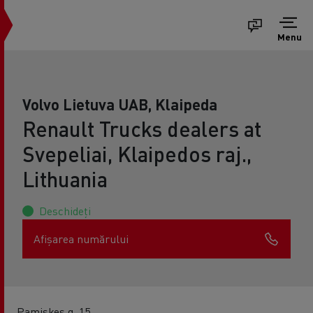
Menu
Volvo Lietuva UAB, Klaipeda
Renault Trucks dealers at
Svepeliai, Klaipedos raj.,
Lithuania
Deschideți
Afișarea numărului
Pamiskes g. 15