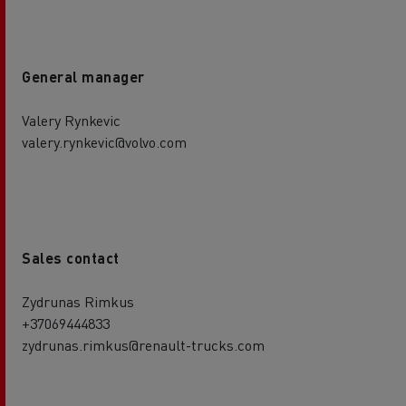
General manager
Valery Rynkevic
valery.rynkevic@volvo.com
Sales contact
Zydrunas Rimkus
+37069444833
zydrunas.rimkus@renault-trucks.com