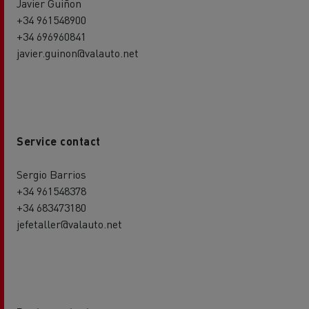
Javier Guiñon
+34 961548900
+34 696960841
javier.guinon@valauto.net
Service contact
Sergio Barrios
+34 961548378
+34 683473180
jefetaller@valauto.net