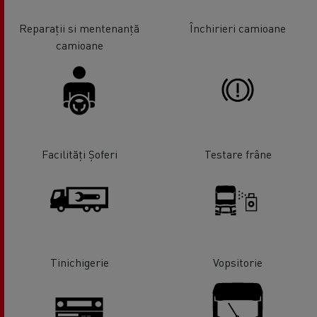
Reparații si mentenanță
Închirieri camioane
camioane
Facilități Șoferi
Testare frâne
Tinichigerie
Vopsitorie