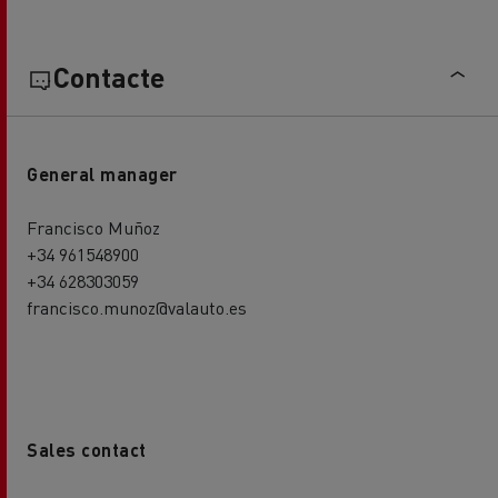
Contacte
General manager
Francisco Muñoz
+34 961548900
+34 628303059
francisco.munoz@valauto.es
Sales contact