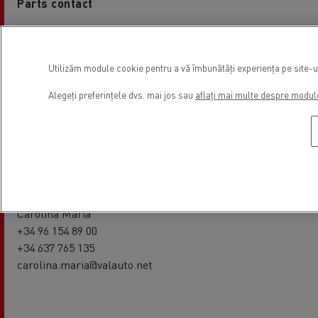
Parts contact
Ismael Benedicto
+34961548380
Utilizăm module cookie pentru a vă îmbunătăți experiența pe site-ul 
+34666915344
jefe.recambios@valauto.net
Alegeți preferințele dvs. mai jos sau
aflați mai multe despre modul
Rental contact
Carolina Maria
+34 96 154 89 00
+34 637 765 135
carolina.maria@valauto.net