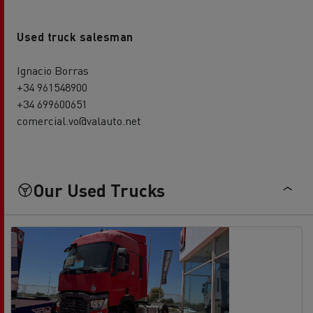
Used truck salesman
Ignacio Borras
+34 961548900
+34 699600651
comercial.vo@valauto.net
Our Used Trucks