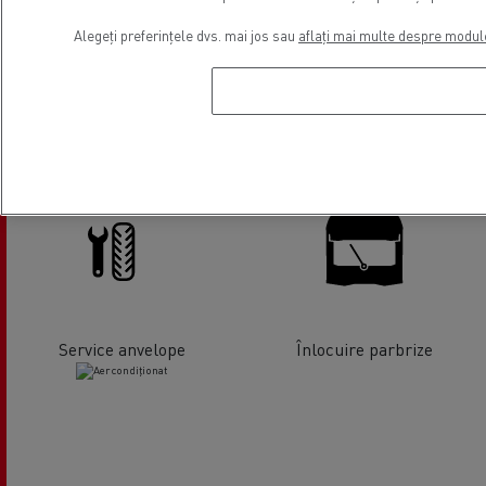
Hidraulică
Reparații lifturi hidraulice
Alegeți preferințele dvs. mai jos sau
aflați mai multe despre modul
Tahografe
Aliniament axă/roți
Service anvelope
Înlocuire parbrize