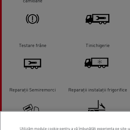
camioane
Testare frâne
Tinichigerie
Reparații Semiremorci
Reparații instalații frigorifice
Utilizăm module cookie pentru a vă îmbunătăți experiența pe site-ul 