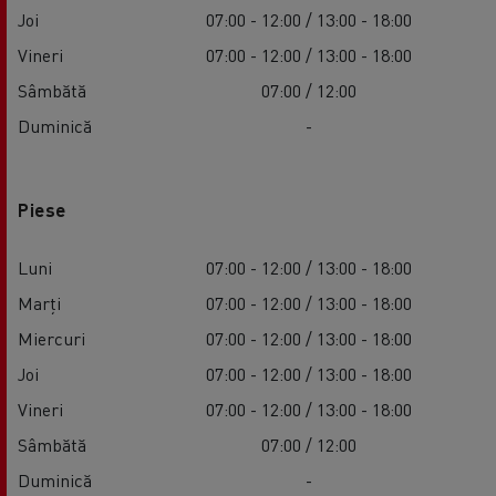
Joi
07:00 - 12:00 / 13:00 - 18:00
Vineri
07:00 - 12:00 / 13:00 - 18:00
Sâmbătă
07:00 / 12:00
Duminică
-
Piese
Luni
07:00 - 12:00 / 13:00 - 18:00
Marți
07:00 - 12:00 / 13:00 - 18:00
Miercuri
07:00 - 12:00 / 13:00 - 18:00
Joi
07:00 - 12:00 / 13:00 - 18:00
Vineri
07:00 - 12:00 / 13:00 - 18:00
Sâmbătă
07:00 / 12:00
Duminică
-