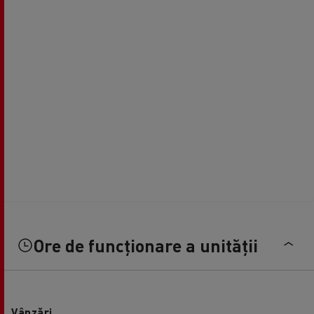
Ore de funcționare a unității
Vânzări