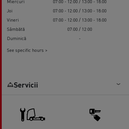
Miercuri
07:00 - 12:00 / 13:00 - 18:00
Joi
07:00 - 12:00 / 13:00 - 18:00
Vineri
07:00 - 12:00 / 13:00 - 18:00
Sâmbătă
07:00 / 12:00
Duminică
-
See specific hours >
Servicii