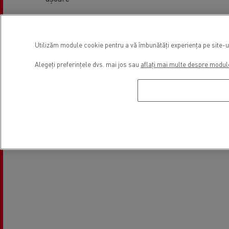
Utilizăm module cookie pentru a vă îmbunătăți experiența pe site-ul 
Alegeți preferințele dvs. mai jos sau
aflați mai multe despre modul
Autovehicule electrice
Locație