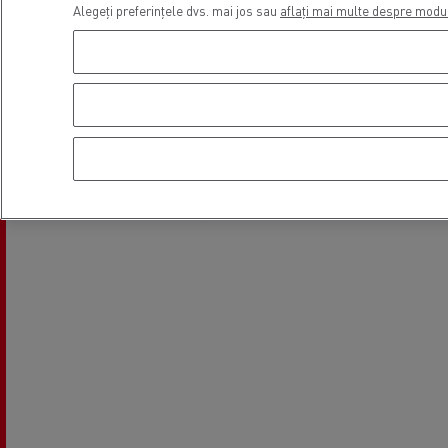
Alegeți preferințele dvs. mai jos sau
aflați mai multe despre modu
Locație