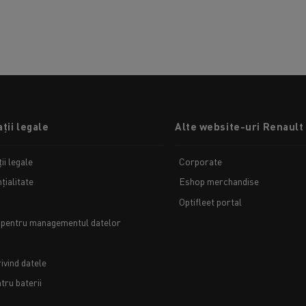
ții legale
Alte website-uri Renault
ii legale
Corporate
țialitate
Eshop merchandise
Optifleet portal
 pentru managementul datelor
ivind datele
ru baterii