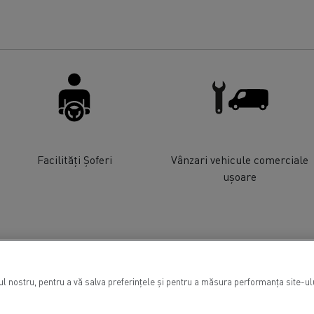
Facilități Șoferi
Vânzari vehicule comerciale
ușoare
 nostru, pentru a vă salva preferințele și pentru a măsura performanța site-ului