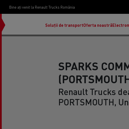
Bine ați venit la Renault Trucks România
Soluții de transport
Oferta noastră
Electrom
SPARKS COM
(PORTSMOUTH
Renault Trucks dea
PORTSMOUTH, Uni