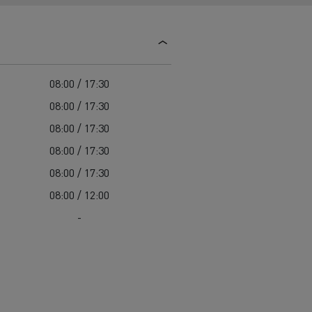
Colectarea deșeurilor
Delanchy Group
Întreținerea drumurilor
Guerlain
Costul total de proprietate (TCO)
Golirea rigolelor
Feldschlösschen - Carlsberg
Întreținere
Servicii de urgență
Garanție, reparații și piese
08:00 / 17:30
Managementul flotei și al energiei
08:00 / 17:30
Cursuri pentru șoferi
08:00 / 17:30
Pentru livrare
08:00 / 17:30
08:00 / 17:30
08:00 / 12:00
-