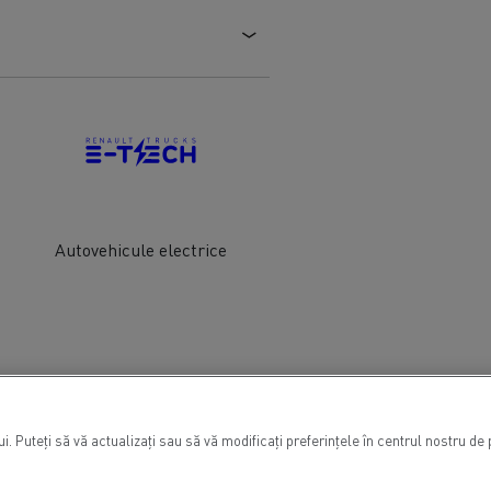
Autovehicule electrice
. Puteți să vă actualizați sau să vă modificați preferințele în centrul nostru d