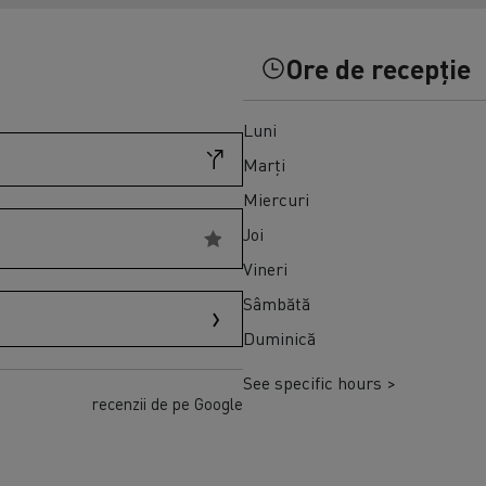
Transport produse perisabile congelate în
Master Red Edition
Spania
Ore de recepție
Luni
Marți
Miercuri
Joi
Vineri
Sâmbătă
Duminică
See specific hours >
recenzii de pe Google