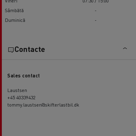
Vineri
07:30 / 15:00
Sâmbătă
-
Duminică
-
Contacte
Sales contact
Laustsen
+45 40339432
tommy.laustsen@skifterlastbil.dk