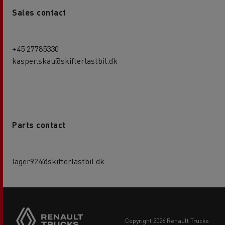
Sales contact
+45 27785330
kasper.skau@skifterlastbil.dk
Parts contact
lager924@skifterlastbil.dk
copyright 2026 Renault Trucks