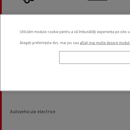
Reparații lifturi hidraulice
Tahografe
Utilizăm module cookie pentru a vă îmbunătăți experiența pe site-ul 
Alegeți preferințele dvs. mai jos sau
aflați mai multe despre modul
Service anvelope
Înlocuire parbrize
Autovehicule electrice