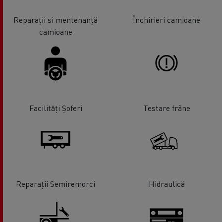
Reparații si mentenanță
Închirieri camioane
camioane
Facilități Șoferi
Testare frâne
Reparații Semiremorci
Hidraulică