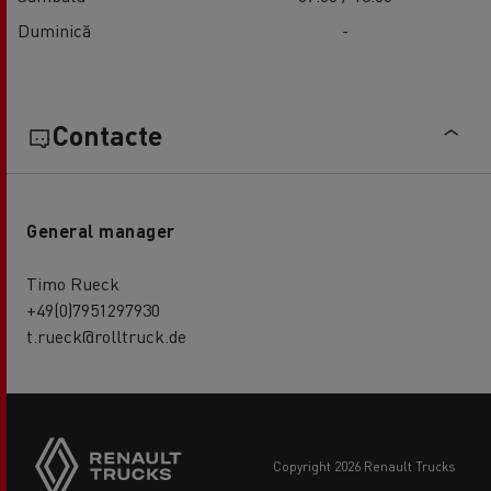
Duminică
-
Contacte
General manager
Timo Rueck
+49(0)7951297930
t.rueck@rolltruck.de
copyright 2026 Renault Trucks