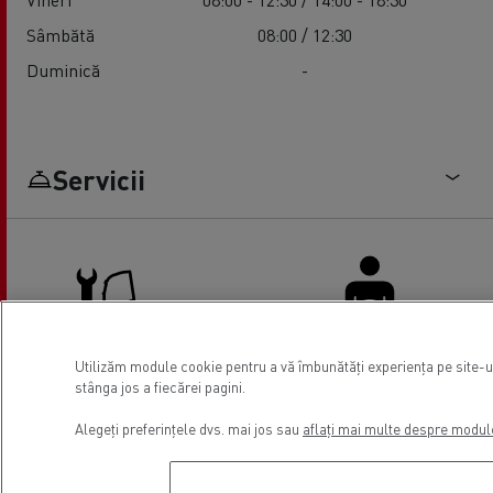
Sâmbătă
08:00 / 12:30
Duminică
-
Servicii
Utilizăm module cookie pentru a vă îmbunătăți experiența pe site-ul
stânga jos a fiecărei pagini.
Reparații si mentenanță
Facilități Șoferi
camioane
Alegeți preferințele dvs. mai jos sau
aflați mai multe despre modul