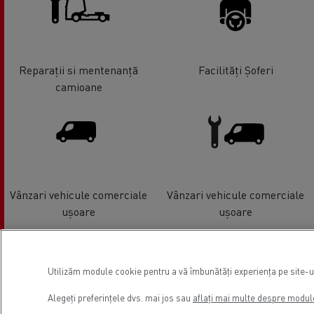
Reparații si mentenanță
Facilități Șoferi
camioane
Vânzari vehicule comerciale
Vânzari vehicule comerciale
ușoare
ușoare
Utilizăm module cookie pentru a vă îmbunătăți experiența pe site-ul 
Alegeți preferințele dvs. mai jos sau
aflați mai multe despre modul