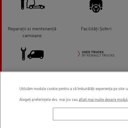
Reparații si mentenanță
Facilități Șoferi
camioane
Vânzari vehicule comerciale
Used Trucks by Renault Trucks
ușoare
Camioane rulate
Utilizăm module cookie pentru a vă îmbunătăți experiența pe site-ul 
Alegeți preferințele dvs. mai jos sau
aflați mai multe despre modul
Locație