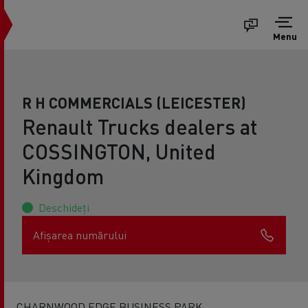
Menu
R H COMMERCIALS (LEICESTER)
Renault Trucks dealers at
COSSINGTON, United
Kingdom
Deschideți
Afișarea numărului
CHARNWOOD EDGE BUSINESS PARK