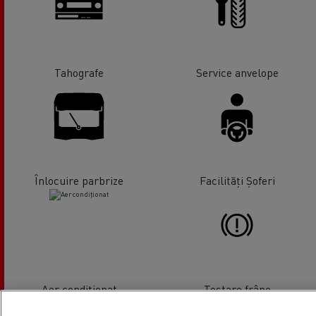
Tahografe
Service anvelope
Înlocuire parbrize
Facilități Șoferi
Aer condiționat
Testare frâne