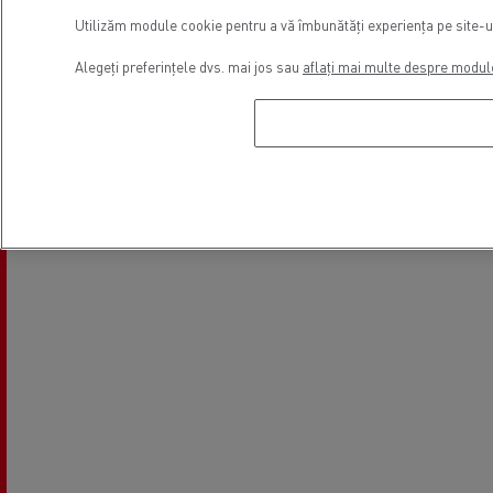
Utilizăm module cookie pentru a vă îmbunătăți experiența pe site-ul 
Alegeți preferințele dvs. mai jos sau
aflați mai multe despre modul
Finanțare
Autovehicule electrice
Locație