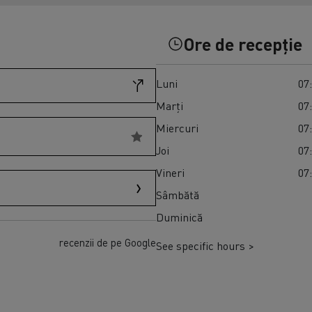
Transport produse perisabile congelate în
Master Red Edition
Spania
Ore de recepție
Luni
07:
Marți
07:
Miercuri
07:
Joi
07:
Vineri
07:
Sâmbătă
Duminică
recenzii de pe Google
See specific hours >