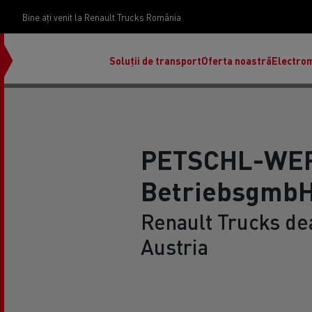
Bine ați venit la Renault Trucks România
Soluții de transport
Oferta noastră
Electrom
PETSCHL-WE
Betriebsgmb
Renault Trucks dea
Austria