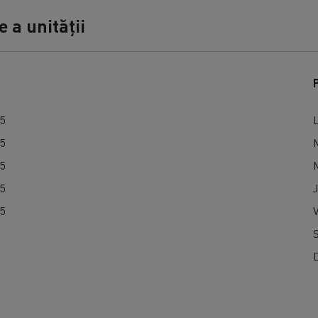
 a unității
15
15
15
15
J
15