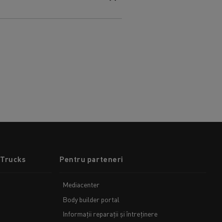
 Trucks
Pentru parteneri
Mediacenter
Body builder portal
Informații reparații și întreținere