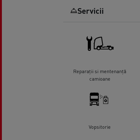
Servicii
Reparații si mentenanță
camioane
Vopsitorie