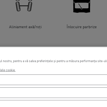
Aliniament axă/roți
Înlocuire parbrize
 nostru, pentru a vă salva preferințele și pentru a măsura performanța site-ului
lele cookie.