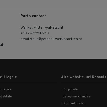
Parts contact
Werkst├ñtten ┬áPetschl
+43 72625507263
ersatzteile@petschl-werkstaetten.at
at
ții legale
Alte website-uri Renault
ii legale
Corporate
țialitate
Eshop merchandise
Optifleet portal