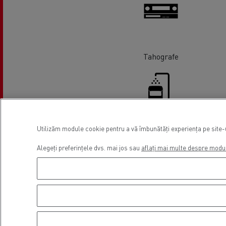
Tahografe
Utilizăm module cookie pentru a vă îmbunătăți experiența pe site-ul
Spălătorie
Alegeți preferințele dvs. mai jos sau
aflați mai multe despre modu
Locație