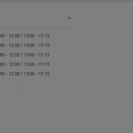
Colectarea deșeurilor
Delanchy Group
Întreținerea drumurilor
Guerlain
Costul total de proprietate (TCO)
Golirea rigolelor
Feldschlösschen - Carlsberg
Întreținere
Servicii de urgență
Garanție, reparații și piese
00 - 12:00 / 13:00 - 17:15
Managementul flotei și al energiei
00 - 12:00 / 13:00 - 17:15
Cursuri pentru șoferi
00 - 12:00 / 13:00 - 17:15
Pentru livrare
00 - 12:00 / 13:00 - 17:15
00 - 12:00 / 13:00 - 17:15
-
-