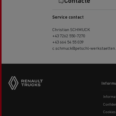
Contacte
Service contact
Christian SCHMUCK
+43 7262 550-7270
+43 664 54 55 039
c.schmuck@petschl-werkstaetten.
Footer
Informa
menu
Informaț
Confiden
Cookies