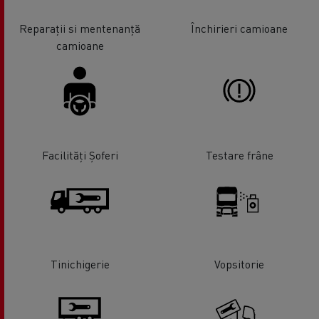
Reparații si mentenanță
Închirieri camioane
camioane
Facilități Șoferi
Testare frâne
Tinichigerie
Vopsitorie