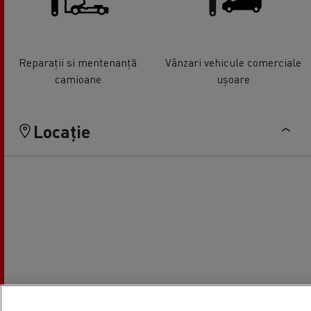
Reparații si mentenanță
Vânzari vehicule comerciale
camioane
ușoare
Locație