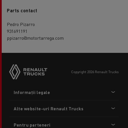
Parts contact
Pedro Pizarro
931691191
ppizarro@motortarrega.com
copyright 2026 Renault Trucks
Footer
Informații legale
menu
Alte website-uri Renault Trucks
Pentru parteneri