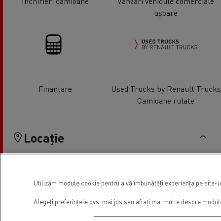
Închirieri camioane
Vânzari vehicule comerciale
ușoare
Finanțare
Used Trucks by Renault Trucks
Camioane rulate
Locație
Utilizăm module cookie pentru a vă îmbunătăți experiența pe site-ul 
Alegeți preferințele dvs. mai jos sau
aflați mai multe despre modul