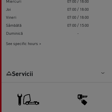
Miercuri
07:00 / 18:00
Joi
07:00 / 18:00
Vineri
07:00 / 18:00
Sâmbătă
07:00 / 15:00
Duminică
-
See specific hours >
Servicii