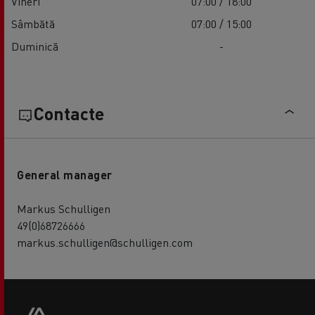
Vineri
07:00 / 18:00
Sâmbătă
07:00 / 15:00
Duminică
-
Contacte
General manager
Markus Schulligen
49(0)68726666
markus.schulligen@schulligen.com