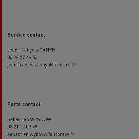
Service contact
Jean-François CANYN
06 22 57 44 52
jean-francois.canyn@littoralvi.fr
Parts contact
Sébastien WYBOUW
03 21 19 09 49
sebastien.wybouw@littoralvi.fr