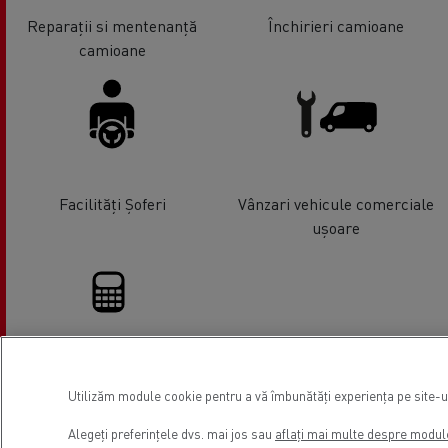
Reparații si mentenanță
Închirieri camioane
camioane
Facilități Șoferi
Vânzari vehicule comerciale
ușoare
Finanțare
Utilizăm module cookie pentru a vă îmbunătăți experiența pe site-ul 
Alegeți preferințele dvs. mai jos sau
aflați mai multe despre modul