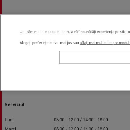
Utilizăm module cookie pentru a vă îmbunătăți experiența pe site-ul 
Alegeți preferințele dvs. mai jos sau
aflați mai multe despre modul
Ore de funcționare a unității
Serviciul
Luni
08:00 - 12:00 / 14:00 - 18:00
Marți
08:00 - 12:00 / 14:00 - 18:00