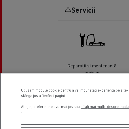
Servicii
Reparații si mentenanță
camioane
Utilizăm module cookie pentru a vă îmbunătăți experiența pe site-ul
Locație
stânga jos a fiecărei pagini.
Alegeți preferințele dvs. mai jos sau
aflați mai multe despre modu