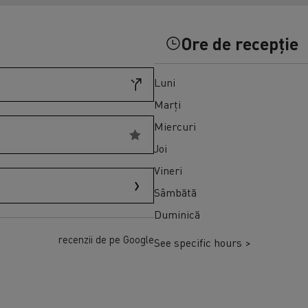
Transport produse perisabile congelate în
Master Red Edition
Spania
Ore de recepție
Luni
Marți
Miercuri
Joi
Vineri
Sâmbătă
Duminică
recenzii de pe Google
See specific hours >