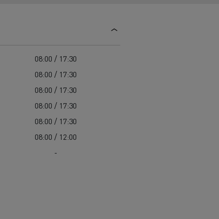
Colectarea deșeurilor
Delanchy Group
Întreținerea drumurilor
Guerlain
Costul total de proprietate (TCO)
Golirea rigolelor
Feldschlösschen - Carlsberg
Întreținere
Servicii de urgență
Garanție, reparații și piese
08:00 / 17:30
Managementul flotei și al energiei
08:00 / 17:30
Cursuri pentru șoferi
08:00 / 17:30
Pentru livrare
08:00 / 17:30
08:00 / 17:30
08:00 / 12:00
-