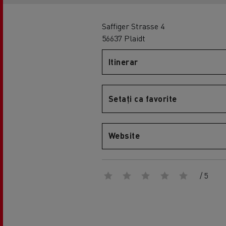
Saffiger Strasse 4
56637 Plaidt
Itinerar
Setați ca favorite
Website
/ 5