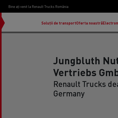
Bine ați venit la Renault Trucks România
Soluții de transport
Oferta noastră
Electrom
Jungbluth Nu
Vertriebs Gm
Renault Trucks dea
Germany