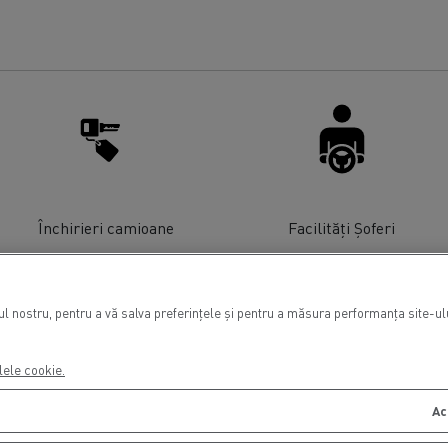
Închirieri camioane
Facilități Șoferi
 nostru, pentru a vă salva preferințele și pentru a măsura performanța site-ului
lele cookie.
Ac