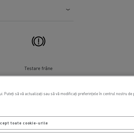
Testare frâne
. Puteți să vă actualizați sau să vă modificați preferințele în centrul nostru d
cept toate cookie-urile