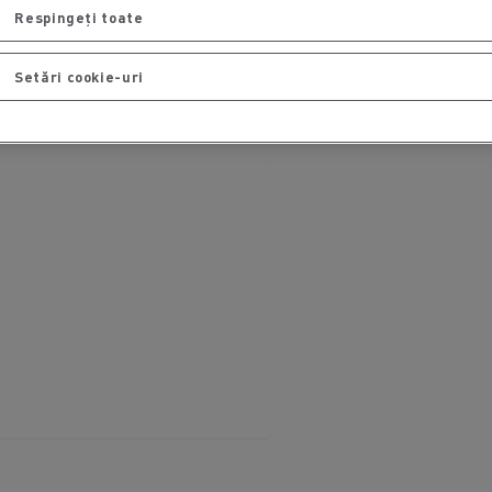
Respingeți toate
Setări cookie-uri