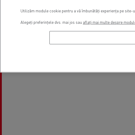
Utilizăm module cookie pentru a vă îmbunătăți experiența pe site-ul 
Alegeți preferințele dvs. mai jos sau
aflați mai multe despre modul
Vânzari vehicule comerciale
Finanțare
ușoare
Locație