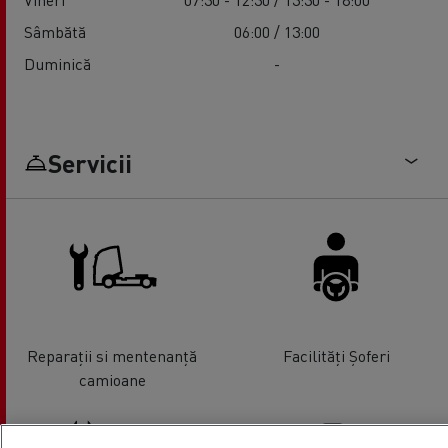
Sâmbătă
06:00 / 13:00
Duminică
-
Servicii
Reparații si mentenanță
Facilități Șoferi
camioane