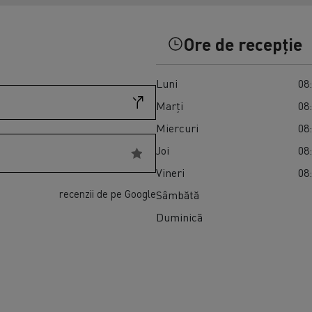
Transport produse perisabile congelate în
Master Red Edition
Spania
Ore de recepție
Luni
08:
Marți
08:
Miercuri
08:
Joi
08:
Vineri
08:
recenzii de pe Google
Sâmbătă
Duminică