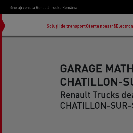
Bine ați venit la Renault Trucks România
Soluții de transport
Oferta noastră
Electrom
GARAGE MATH
CHATILLON-S
Renault Trucks dea
CHATILLON-SUR-S