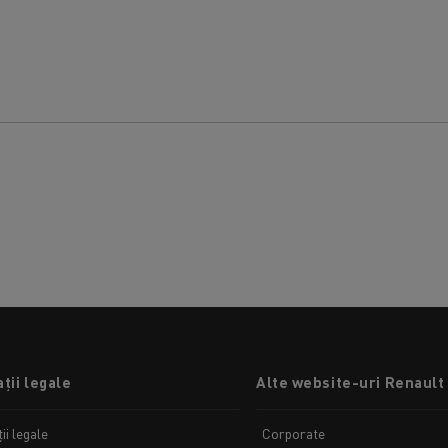
ții legale
Alte website-uri Renault
ii legale
Corporate