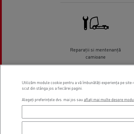
Reparații si mentenanță
camioane
Locație
Utilizăm module cookie pentru a vă îmbunătăți experiența pe site-u
scut din stânga jos a fiecărei pagini.
Alegeți preferințele dvs. mai jos sau
aflați mai multe despre modu