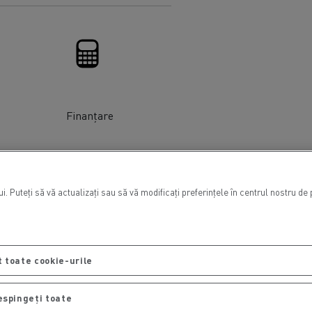
Finanțare
i. Puteți să vă actualizați sau să vă modificați preferințele în centrul nostru 
 toate cookie-urile
espingeți toate