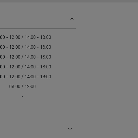
Colectarea deșeurilor
Delanchy Group
Întreținerea drumurilor
Guerlain
Costul total de proprietate (TCO)
Golirea rigolelor
Feldschlösschen - Carlsberg
Întreținere
Servicii de urgență
Garanție, reparații și piese
00 - 12:00 / 14:00 - 18:00
Managementul flotei și al energiei
00 - 12:00 / 14:00 - 18:00
Cursuri pentru șoferi
00 - 12:00 / 14:00 - 18:00
Pentru livrare
00 - 12:00 / 14:00 - 18:00
00 - 12:00 / 14:00 - 18:00
08:00 / 12:00
-