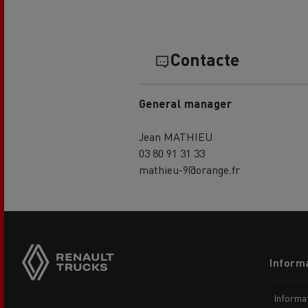
Contacte
General manager
Jean MATHIEU
03 80 91 31 33
mathieu-9@orange.fr
Footer
Informa
menu
Informaț