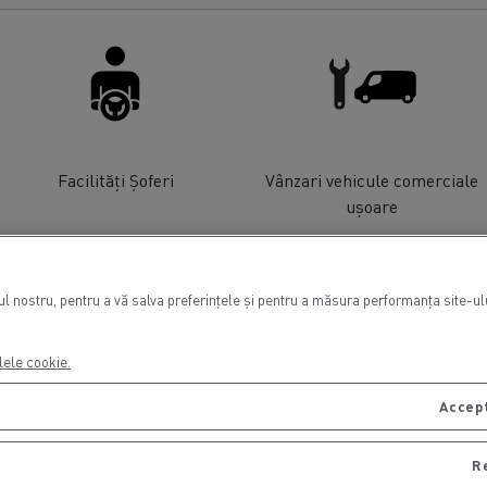
Facilități Șoferi
Vânzari vehicule comerciale
ușoare
l nostru, pentru a vă salva preferințele și pentru a măsura performanța site-ulu
lele cookie.
Accept
R