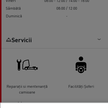
Vineri
08:00 - 12:00 / 14:00 - 18:00
Sâmbătă
08:00 / 12:00
Duminică
-
Servicii
Reparații si mentenanță
Facilități Șoferi
camioane