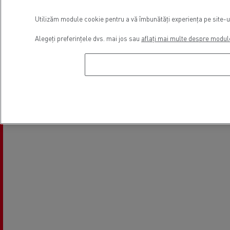
Utilizăm module cookie pentru a vă îmbunătăți experiența pe site-ul 
Alegeți preferințele dvs. mai jos sau
aflați mai multe despre modul
Vânzari vehicule comerciale
Finanțare
ușoare
Locație