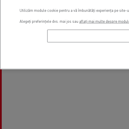
Utilizăm module cookie pentru a vă îmbunătăți experiența pe site-ul 
Alegeți preferințele dvs. mai jos sau
aflați mai multe despre modul
Vânzari vehicule comerciale
Finanțare
ușoare
Locație