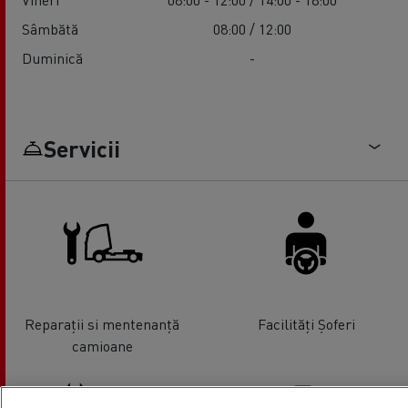
Sâmbătă
08:00 / 12:00
Duminică
-
Servicii
Reparații si mentenanță
Facilități Șoferi
camioane