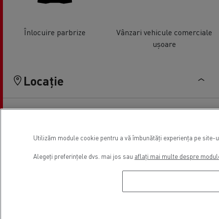
Înlocuire parbrize
Vânzari vehicule comerciale
ușoare
Locație
Utilizăm module cookie pentru a vă îmbunătăți experiența pe site-ul 
Alegeți preferințele dvs. mai jos sau
aflați mai multe despre modul