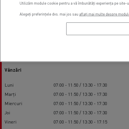
Utilizăm module cookie pentru a vă îmbunătăți experiența pe site-ul 
Alegeți preferințele dvs. mai jos sau
aflați mai multe despre modul
Ore de funcționare a unității
Vânzări
Luni
07:00 - 11:50 / 13:30 - 17:30
Marți
07:00 - 11:50 / 13:30 - 17:30
Miercuri
07:00 - 11:50 / 13:30 - 17:30
Joi
07:00 - 11:50 / 13:30 - 17:30
Vineri
07:00 - 11:50 / 13:30 - 17:15