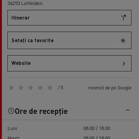
34253 Lohfelden
Itinerar
Setați ca favorite
Website
/ 5
recenzii de pe Google
Ore de recepție
Luni
08:00 / 18:00
Marți
08:00 / 18:00