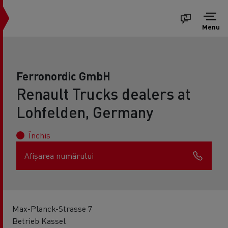
Menu
Ferronordic GmbH
Renault Trucks dealers at
Lohfelden, Germany
Închis
Afișarea numărului
Max-Planck-Strasse 7
Betrieb Kassel