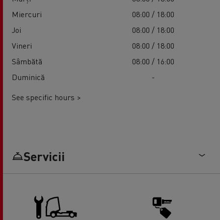
Miercuri
08:00 / 18:00
Joi
08:00 / 18:00
Vineri
08:00 / 18:00
Sâmbătă
08:00 / 16:00
Duminică
-
See specific hours >
Servicii