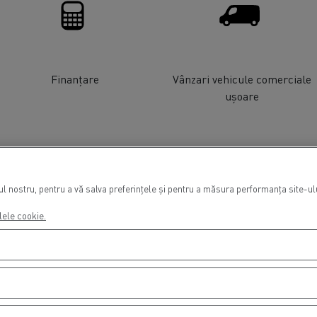
Finanțare
Vânzari vehicule comerciale
ușoare
 nostru, pentru a vă salva preferințele și pentru a măsura performanța site-ului
lele cookie.