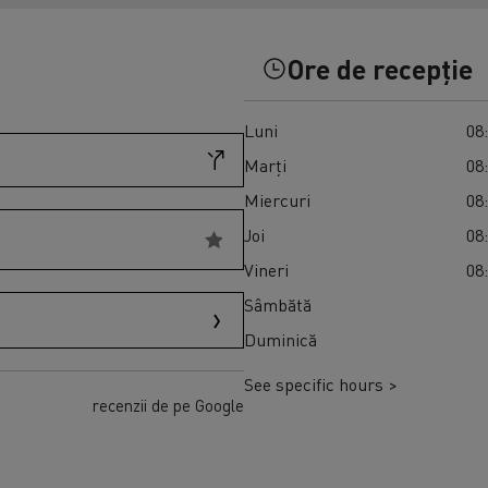
Transport produse perisabile congelate în
Master Red Edition
Spania
Ore de recepție
Luni
08:
Marți
08:
Miercuri
08:
Joi
08:
Vineri
08:
Sâmbătă
Duminică
See specific hours >
recenzii de pe Google