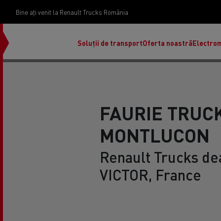
Bine ați venit la Renault Trucks România
Soluții de transport
Oferta noastră
Electrom
FAURIE TRUC
MONTLUCON
Renault Trucks de
VICTOR, France