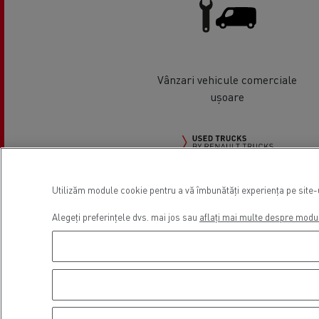
Vânzari vehicule comerciale
ușoare
Utilizăm module cookie pentru a vă îmbunătăți experiența pe site-ul
Used Trucks by Renault Trucks
Alegeți preferințele dvs. mai jos sau
aflați mai multe despre modu
Camioane rulate
Locație