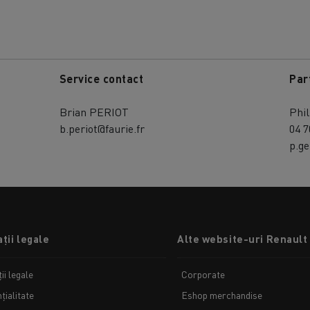
Service contact
Par
Brian PERIOT
Phi
b.periot@faurie.fr
04 7
p.ge
ții legale
Alte website-uri Renault
ii legale
Corporate
țialitate
Eshop merchandise