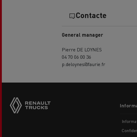
Contacte
General manager
Pierre DE LOYNES
04 70 06 00 36
p.deloynes@faurie.fr
Footer
Informa
menu
Informaț
Confiden