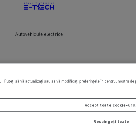
Autovehicule electrice
. Puteți să vă actualizați sau să vă modificați preferințele în centrul nostru de
Accept toate cookie-uril
Respingeți toate