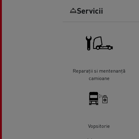
Servicii
Reparații si mentenanță
camioane
Vopsitorie