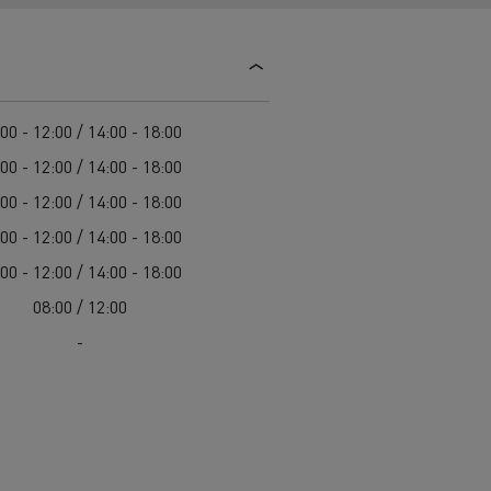
Colectarea deșeurilor
Delanchy Group
Întreținerea drumurilor
Guerlain
Costul total de proprietate (TCO)
Golirea rigolelor
Feldschlösschen - Carlsberg
Întreținere
Servicii de urgență
Garanție, reparații și piese
00 - 12:00 / 14:00 - 18:00
Managementul flotei și al energiei
00 - 12:00 / 14:00 - 18:00
Cursuri pentru șoferi
00 - 12:00 / 14:00 - 18:00
Pentru livrare
00 - 12:00 / 14:00 - 18:00
00 - 12:00 / 14:00 - 18:00
08:00 / 12:00
-