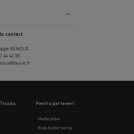
ts contact
lippe GENOUX
0 44 42 55
noux@faurie.fr
 Trucks
Pentru parteneri
Mediacenter
Body builder portal