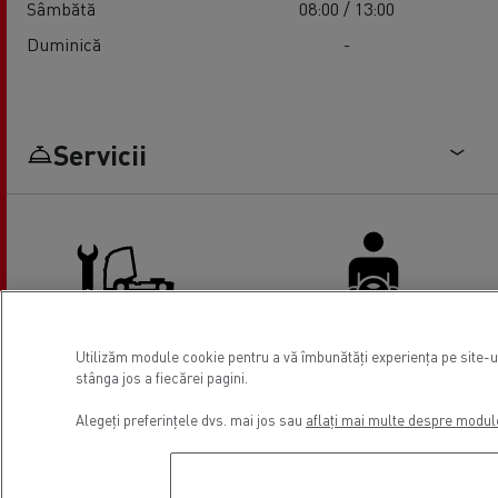
Sâmbătă
08:00 / 13:00
Duminică
-
Servicii
Utilizăm module cookie pentru a vă îmbunătăți experiența pe site-ul
Reparații si mentenanță
Facilități Șoferi
stânga jos a fiecărei pagini.
camioane
Alegeți preferințele dvs. mai jos sau
aflați mai multe despre modul