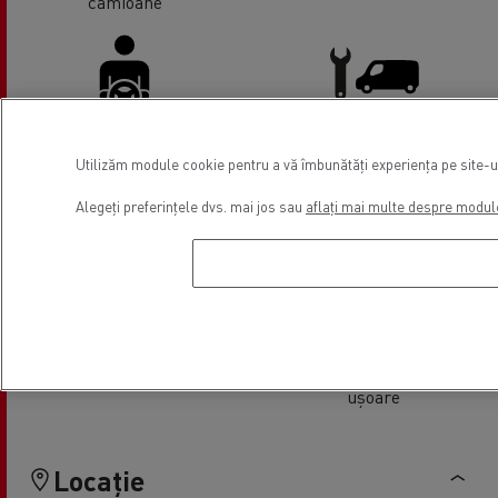
camioane
Utilizăm module cookie pentru a vă îmbunătăți experiența pe site-ul 
Facilități Șoferi
Vânzari vehicule comerciale
ușoare
Alegeți preferințele dvs. mai jos sau
aflați mai multe despre modul
Finanțare
Vânzari vehicule comerciale
ușoare
Locație