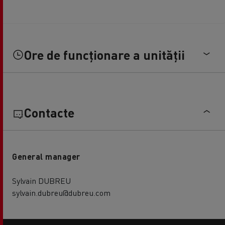
Ore de funcționare a unității
Contacte
General manager
Sylvain DUBREU
sylvain.dubreu@dubreu.com