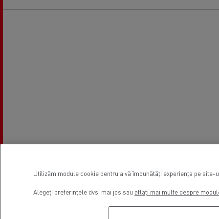
Utilizăm module cookie pentru a vă îmbunătăți experiența pe site-ul 
Alegeți preferințele dvs. mai jos sau
aflați mai multe despre modul