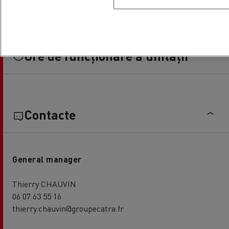
Ore de funcționare a unității
Contacte
General manager
Thierry CHAUVIN
06 07 63 55 16
thierry.chauvin@groupecatra.fr