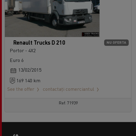
Renault Trucks D 210
NU OFERTA
Portor - 4X2
Euro 6
13/02/2015
169 140 km
See the offer
contactați comerciantul
Ref: 71939