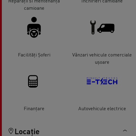
Reparații si mentenanță
Închirieri camioane
camioane
Facilități Șoferi
Vânzari vehicule comerciale
ușoare
Finanțare
Autovehicule electrice
Locație