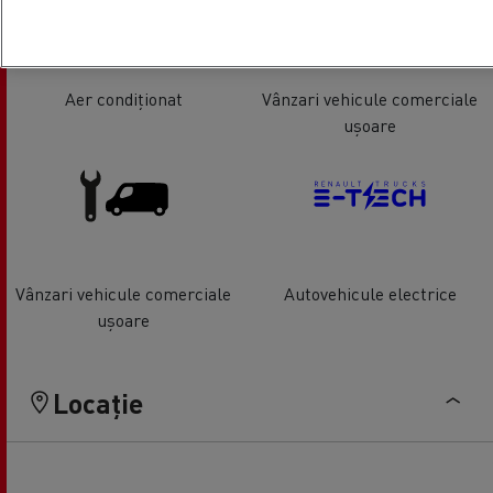
Aer condiționat
Vânzari vehicule comerciale
ușoare
Vânzari vehicule comerciale
Autovehicule electrice
ușoare
Locație