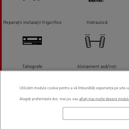
Reparații instalații frigorifice
Hidraulică
Tahografe
Aliniament axă/roți
Utilizăm module cookie pentru a vă îmbunătăți experiența pe site-ul 
Alegeți preferințele dvs. mai jos sau
aflați mai multe despre modul
Service anvelope
Înlocuire parbrize