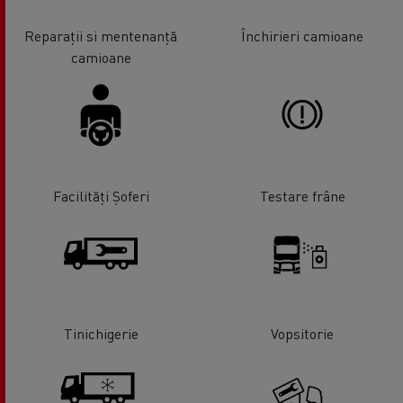
Reparații si mentenanță
Închirieri camioane
camioane
Facilități Șoferi
Testare frâne
Tinichigerie
Vopsitorie