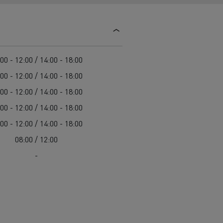
Colectarea deșeurilor
Delanchy Group
Întreținerea drumurilor
Guerlain
Costul total de proprietate (TCO)
Golirea rigolelor
Feldschlösschen - Carlsberg
Întreținere
Servicii de urgență
Garanție, reparații și piese
00 - 12:00 / 14:00 - 18:00
Managementul flotei și al energiei
00 - 12:00 / 14:00 - 18:00
Cursuri pentru șoferi
00 - 12:00 / 14:00 - 18:00
Pentru livrare
00 - 12:00 / 14:00 - 18:00
00 - 12:00 / 14:00 - 18:00
08:00 / 12:00
-