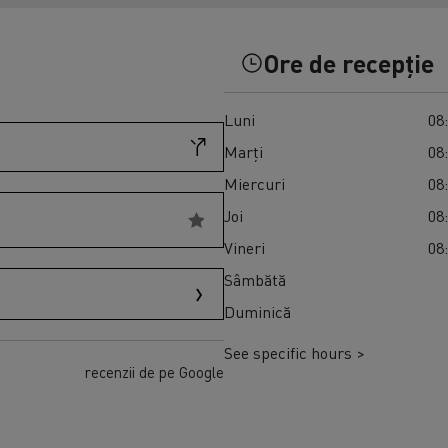
Transport produse perisabile congelate în
Master Red Edition
Spania
Ore de recepție
Luni
08:
Marți
08:
Miercuri
08:
Joi
08:
Vineri
08:
Sâmbătă
Duminică
See specific hours >
recenzii de pe Google