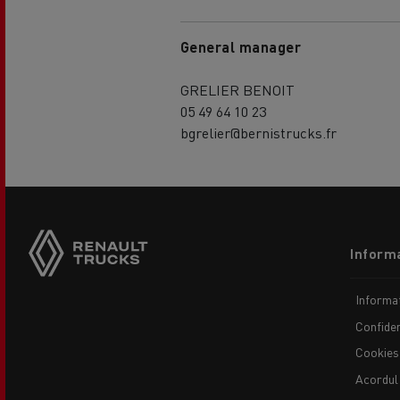
General manager
GRELIER BENOIT
05 49 64 10 23
bgrelier@bernistrucks.fr
Footer
Informa
menu
Informaț
Confiden
Cookies
Acordul