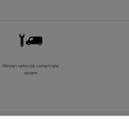
Vânzari vehicule comerciale
ușoare