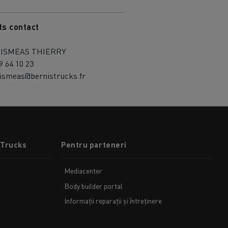
ts contact
ISMEAS THIERRY
9 64 10 23
eismeas@bernistrucks.fr
 Trucks
Pentru parteneri
Mediacenter
Body builder portal
Informații reparații și întreținere