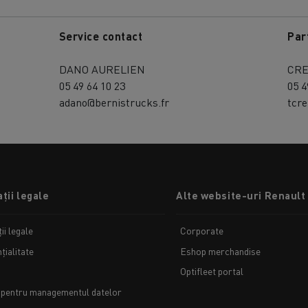
Service contact
Par
DANO AURELIEN
CRE
05 49 64 10 23
05 4
adano@bernistrucks.fr
tcr
ții legale
Alte website-uri Renault
ii legale
Corporate
țialitate
Eshop merchandise
Optifleet portal
 pentru managementul datelor