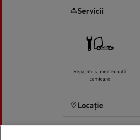
Servicii
Reparații si mentenanță
camioane
Locație