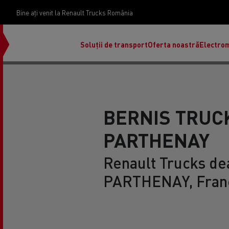
Bine ați venit la Renault Trucks România
Soluții de transport
Oferta noastră
Electrom
BERNIS TRUC
PARTHENAY
Renault Trucks dea
PARTHENAY, Fran