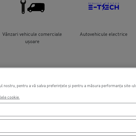
Vânzari vehicule comerciale
Autovehicule electrice
ușoare
 nostru, pentru a vă salva preferințele și pentru a măsura performanța site-ului
lele cookie.