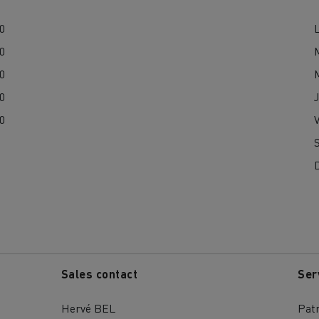
00
00
00
00
J
00
Sales contact
Ser
Hervé BEL
Pat