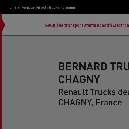
Bine ați venit la Renault Trucks România
Soluții de transport
Oferta noastră
Electrom
BERNARD TR
CHAGNY
Renault Trucks dea
CHAGNY, France