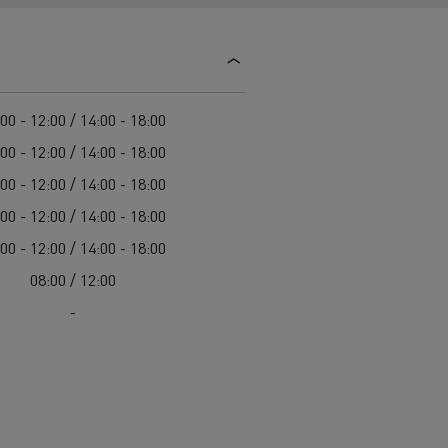
Colectarea deșeurilor
Delanchy Group
Întreținerea drumurilor
Guerlain
Costul total de proprietate (TCO)
Golirea rigolelor
Feldschlösschen - Carlsberg
Întreținere
Servicii de urgență
Garanție, reparații și piese
00 - 12:00 / 14:00 - 18:00
Managementul flotei și al energiei
00 - 12:00 / 14:00 - 18:00
Cursuri pentru șoferi
00 - 12:00 / 14:00 - 18:00
Pentru livrare
00 - 12:00 / 14:00 - 18:00
00 - 12:00 / 14:00 - 18:00
08:00 / 12:00
-