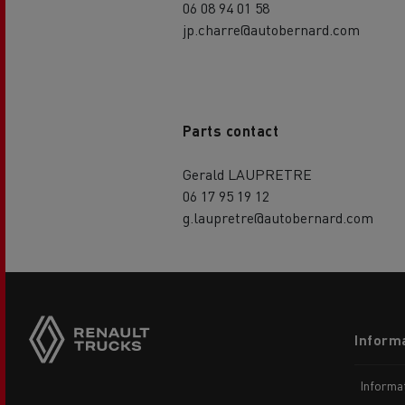
06 08 94 01 58
jp.charre@autobernard.com
Parts contact
Gerald LAUPRETRE
06 17 95 19 12
g.laupretre@autobernard.com
Footer
Informa
menu
Informaț