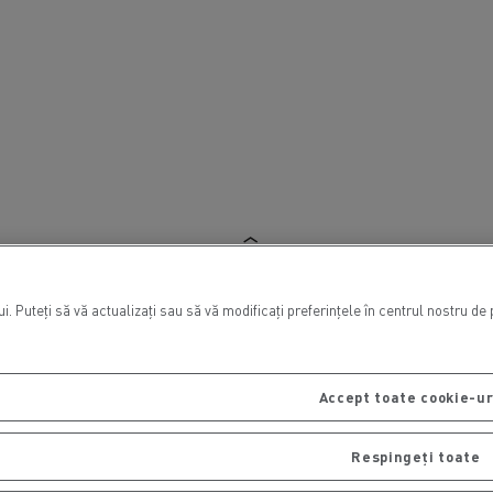
. Puteți să vă actualizați sau să vă modificați preferințele în centrul nostru de
Accept toate cookie-ur
Respingeți toate