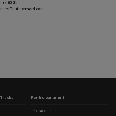
2 94 80 35
umont@autobernard.com
 Trucks
Pentru parteneri
Mediacenter