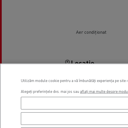
Aer condiționat
Locație
Utilizăm module cookie pentru a vă îmbunătăți experiența pe site-ul
Alegeți preferințele dvs. mai jos sau
aflați mai multe despre modu