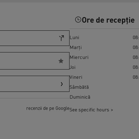
Transport produse perisabile congelate în
Master Red Edition
Spania
Ore de recepție
Luni
08:
Marți
08:
Miercuri
08:
Joi
08:
Vineri
08:
Sâmbătă
Duminică
recenzii de pe Google
See specific hours >