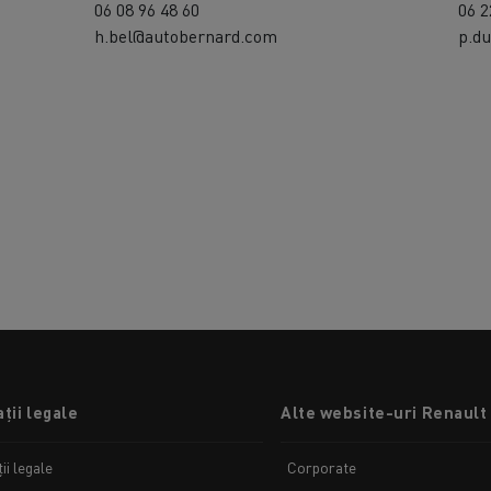
06 08 96 48 60
06 2
h.bel@autobernard.com
p.d
ții legale
Alte website-uri Renault
ii legale
Corporate