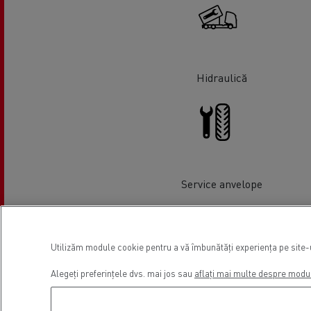
Hidraulică
Service anvelope
Utilizăm module cookie pentru a vă îmbunătăți experiența pe site-ul
Alegeți preferințele dvs. mai jos sau
aflați mai multe despre modu
Vânzari vehicule comerciale