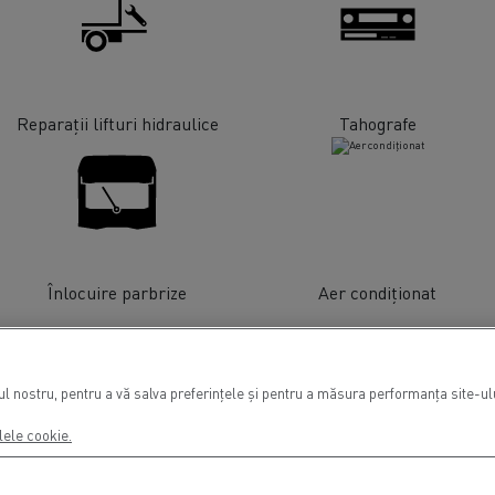
Reparații lifturi hidraulice
Tahografe
Înlocuire parbrize
Aer condiționat
 nostru, pentru a vă salva preferințele și pentru a măsura performanța site-ului
lele cookie.
Finanțare
Autovehicule electrice