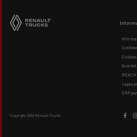
Footer
Informa
menu
Informaț
Confiden
Cookies
Acordul
REACH
Legea pr
ERP pent
copyright 2026 Renault Trucks