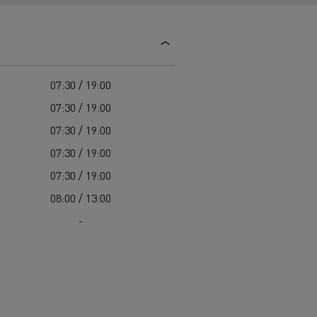
Colectarea deșeurilor
Delanchy Group
Întreținerea drumurilor
Guerlain
Costul total de proprietate (TCO)
Golirea rigolelor
Feldschlösschen - Carlsberg
Întreținere
Servicii de urgență
Garanție, reparații și piese
07:30 / 19:00
Managementul flotei și al energiei
07:30 / 19:00
Cursuri pentru șoferi
07:30 / 19:00
Pentru livrare
07:30 / 19:00
07:30 / 19:00
08:00 / 13:00
-