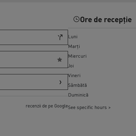
Transport produse perisabile congelate în
Master Red Edition
Spania
Ore de recepție
Luni
Marți
Miercuri
Joi
Vineri
Sâmbătă
Duminică
recenzii de pe Google
See specific hours >