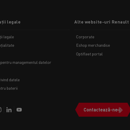
ții legale
Alte website-uri Renault
ii legale
Corporate
țialitate
Eshop merchandise
Optifleet portal
 pentru managementul datelor
ivind datele
ru baterii
Contactează-ne