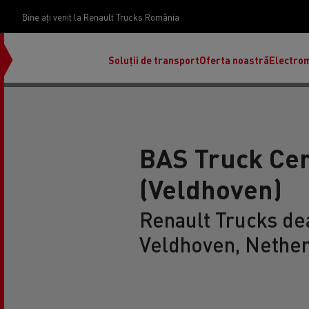
Bine ați venit la Renault Trucks România
Soluții de transport
Oferta noastră
Electrom
BAS Truck Cen
(Veldhoven)
Renault Trucks dea
Veldhoven, Nethe