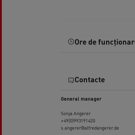
Ore de funcționare
Contacte
General manager
Sonja Angerer
+49(0)993191420
s.angerer@alfredangerer.de