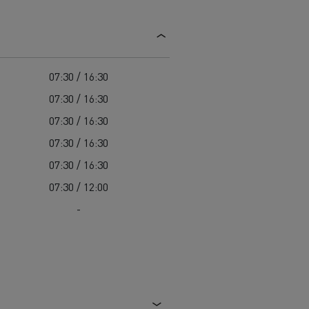
Colectarea deșeurilor
Delanchy Group
Întreținerea drumurilor
Guerlain
Costul total de proprietate (TCO)
Golirea rigolelor
Feldschlösschen - Carlsberg
Întreținere
Servicii de urgență
Garanție, reparații și piese
07:30 / 16:30
Managementul flotei și al energiei
07:30 / 16:30
Cursuri pentru șoferi
07:30 / 16:30
07:30 / 16:30
Pentru livrare
07:30 / 16:30
07:30 / 12:00
-