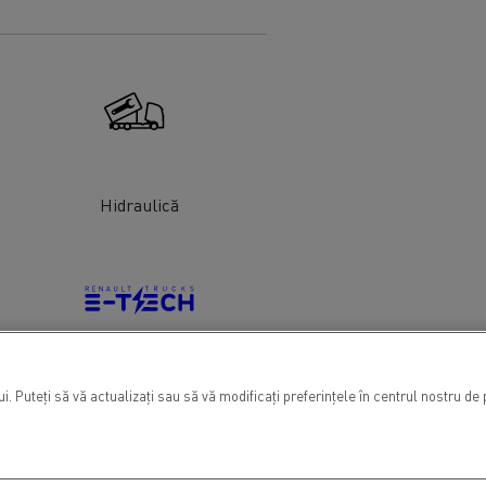
Hidraulică
. Puteți să vă actualizați sau să vă modificați preferințele în centrul nostru d
Autovehicule electrice