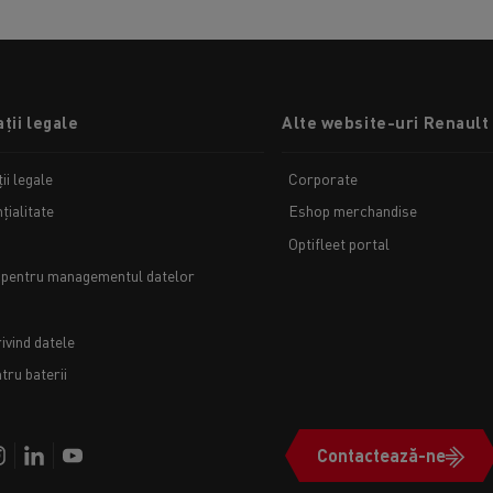
ții legale
Alte website-uri Renault
ii legale
Corporate
țialitate
Eshop merchandise
Optifleet portal
 pentru managementul datelor
ivind datele
ru baterii
Contactează-ne