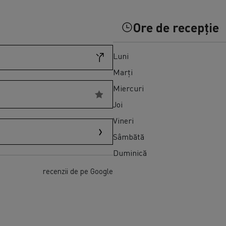
Transport produse perisabile congelate în
Master Red Edition
Spania
Ore de recepție
Luni
Marți
Miercuri
Joi
Vineri
Sâmbătă
Duminică
recenzii de pe Google