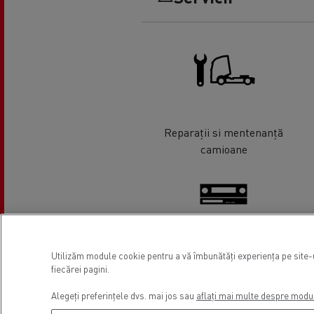
Reparații si mentenanță
camioane
Utilizăm module cookie pentru a vă îmbunătăți experiența pe site-ul
Tahografe
fiecărei pagini.
Alegeți preferințele dvs. mai jos sau
aflați mai multe despre modu