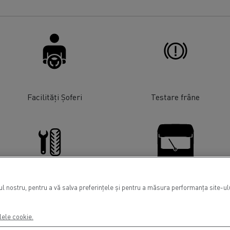
Facilități Șoferi
Testare frâne
 nostru, pentru a vă salva preferințele și pentru a măsura performanța site-ului
Service anvelope
Înlocuire parbrize
lele cookie.