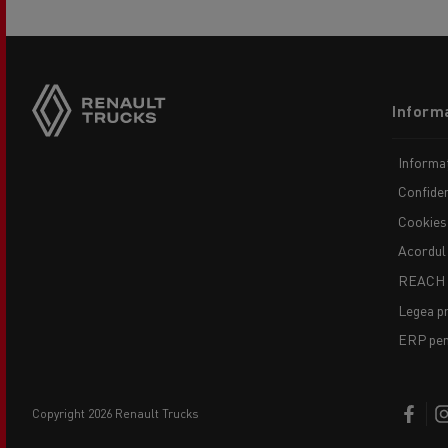
Footer
Informa
menu
Informaț
Confiden
Cookies
Acordul
REACH
Legea pr
ERP pent
copyright 2026 Renault Trucks