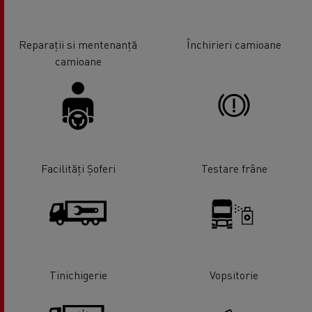
Reparații si mentenanță
Închirieri camioane
camioane
Facilități Șoferi
Testare frâne
Tinichigerie
Vopsitorie