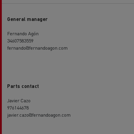
General manager
Fernando Agón
34607583559
fernando@fernandoagon.com
Parts contact
Javier Cazo
976144678
javier.cazo@fernandoagon.com